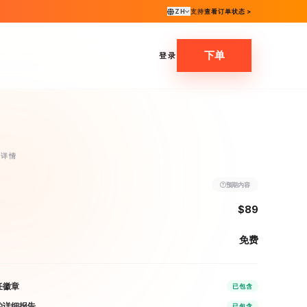
ZH
支持
查看订单状态 >
下单
登录
动详情
预期内容
$89
免费
任徽章
已包含
的详细报告
已包含