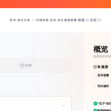
首页
单次分发
代理机构
定价
反向链接套餐
指南
行业
概览
查看您的活
3
付款
订单摘要
发布套餐
写作插件
“见于”信
附带链接