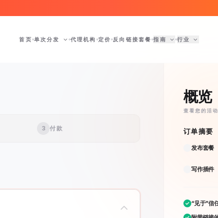
首页
单次分发
代理机构
定价
反向链接套餐
指南
行业
概览
查看您的活
3
付款
订单摘要
发布套餐
写作插件
“见于”信
附带链接