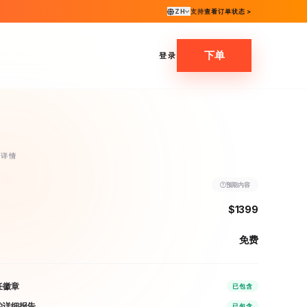
ZH
支持
查看订单状态 >
下单
登录
动详情
预期内容
$1399
免费
任徽章
已包含
的详细报告
已包含