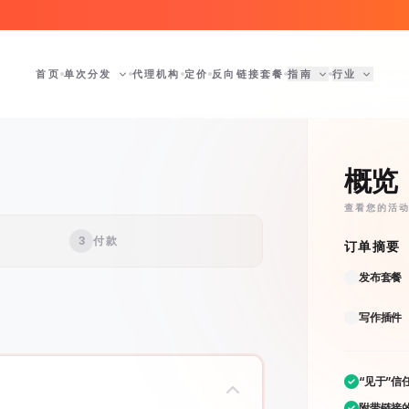
首页
单次分发
代理机构
定价
反向链接套餐
指南
行业
概览
查看您的活
3
付款
订单摘要
发布套餐
写作插件
“见于”信
附带链接