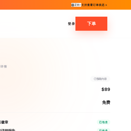
ZH
支持
查看订单状态 >
下单
登录
动详情
预期内容
$89
免费
任徽章
已包含
的详细报告
已包含