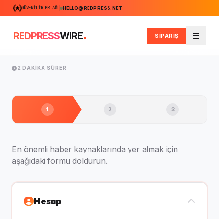
GÜVENILIR PR AĞI
HELLO@REDPRESS.NET
.
REDPRESS
WIRE
SİPARİŞ
Men
2 DAKIKA SÜRER
1
2
3
En önemli haber kaynaklarında yer almak için
aşağıdaki formu doldurun.
Hesap