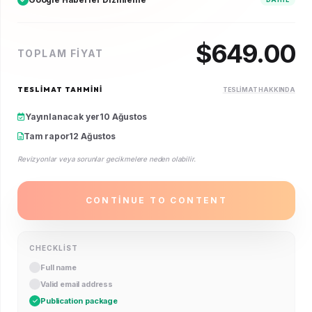
$
649.00
TOPLAM FIYAT
TESLIMAT TAHMINI
TESLIMAT HAKKINDA
Yayınlanacak yer
10 Ağustos
Tam rapor
12 Ağustos
Revizyonlar veya sorunlar gecikmelere neden olabilir.
CONTINUE TO CONTENT
CHECKLIST
Full name
Valid email address
Publication package