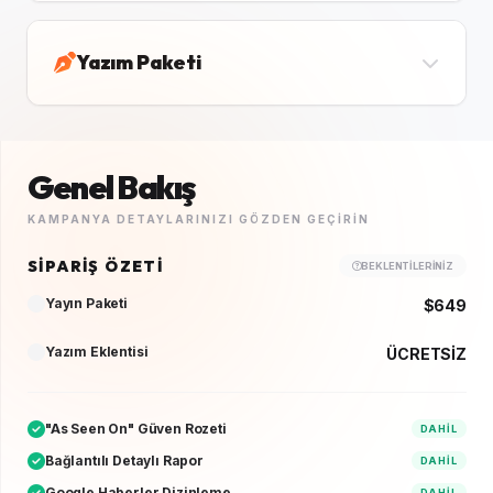
Yazım Paketi
Genel Bakış
KAMPANYA DETAYLARINIZI GÖZDEN GEÇIRIN
SIPARIŞ ÖZETI
BEKLENTILERINIZ
Yayın Paketi
$649
Yazım Eklentisi
ÜCRETSİZ
"As Seen On" Güven Rozeti
DAHIL
Bağlantılı Detaylı Rapor
DAHIL
Google Haberler Dizinleme
DAHIL