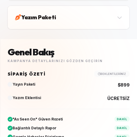
Yazım Paketi
Genel Bakış
KAMPANYA DETAYLARINIZI GÖZDEN GEÇIRIN
SIPARIŞ ÖZETI
BEKLENTILERINIZ
Yayın Paketi
$899
Yazım Eklentisi
ÜCRETSİZ
"As Seen On" Güven Rozeti
DAHIL
Bağlantılı Detaylı Rapor
DAHIL
Google Haberler Dizinleme
DAHIL