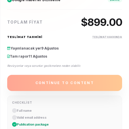
$
899.00
TOPLAM FIYAT
TESLIMAT TAHMINI
TESLIMAT HAKKINDA
Yayınlanacak yer
9 Ağustos
Tam rapor
11 Ağustos
Revizyonlar veya sorunlar gecikmelere neden olabilir.
CONTINUE TO CONTENT
CHECKLIST
Full name
Valid email address
Publication package