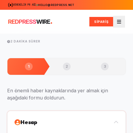
GÜVENILIR PR AĞI
HELLO@REDPRESS.NET
.
REDPRESS
WIRE
SİPARİŞ
Men
2 DAKIKA SÜRER
1
2
3
En önemli haber kaynaklarında yer almak için
aşağıdaki formu doldurun.
Hesap