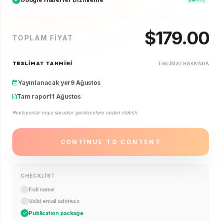
$
179.00
TOPLAM FIYAT
TESLIMAT TAHMINI
TESLIMAT HAKKINDA
Yayınlanacak yer
9 Ağustos
Tam rapor
11 Ağustos
Revizyonlar veya sorunlar gecikmelere neden olabilir.
CONTINUE TO CONTENT
CHECKLIST
Full name
Valid email address
Publication package