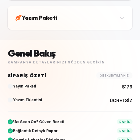
Yazım Paketi
Genel Bakış
KAMPANYA DETAYLARINIZI GÖZDEN GEÇIRIN
SIPARIŞ ÖZETI
BEKLENTILERINIZ
Yayın Paketi
$179
Yazım Eklentisi
ÜCRETSİZ
"As Seen On" Güven Rozeti
DAHIL
Bağlantılı Detaylı Rapor
DAHIL
Google Haberler Dizinleme
DAHIL