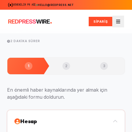
GÜVENILIR PR AĞI
HELLO@REDPRESS.NET
.
REDPRESS
WIRE
SİPARİŞ
Men
2 DAKIKA SÜRER
1
2
3
En önemli haber kaynaklarında yer almak için
aşağıdaki formu doldurun.
Hesap