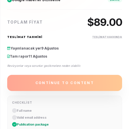
$
89.00
TOPLAM FIYAT
TESLIMAT TAHMINI
TESLIMAT HAKKINDA
Yayınlanacak yer
9 Ağustos
Tam rapor
11 Ağustos
Revizyonlar veya sorunlar gecikmelere neden olabilir.
CONTINUE TO CONTENT
CHECKLIST
Full name
Valid email address
Publication package