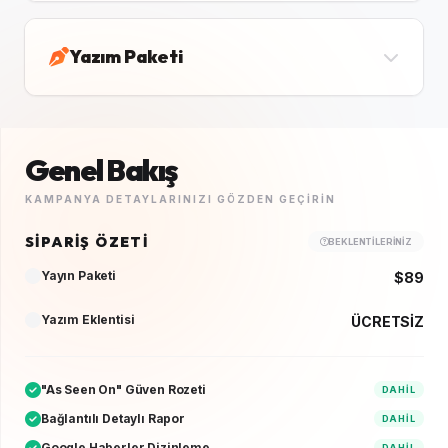
Yazım Paketi
Genel Bakış
KAMPANYA DETAYLARINIZI GÖZDEN GEÇIRIN
SIPARIŞ ÖZETI
BEKLENTILERINIZ
Yayın Paketi
$89
Yazım Eklentisi
ÜCRETSİZ
"As Seen On" Güven Rozeti
DAHIL
Bağlantılı Detaylı Rapor
DAHIL
Google Haberler Dizinleme
DAHIL