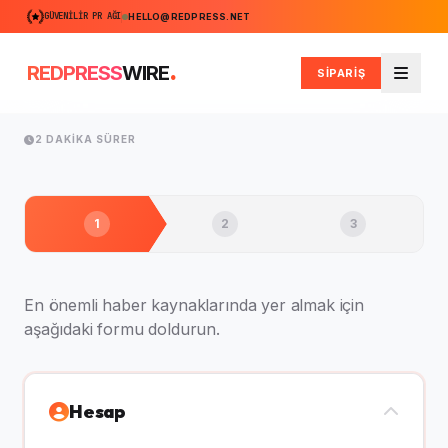
GÜVENILIR PR AĞI
HELLO@REDPRESS.NET
.
REDPRESS
WIRE
SİPARİŞ
Men
2 DAKIKA SÜRER
1
2
3
En önemli haber kaynaklarında yer almak için
aşağıdaki formu doldurun.
Hesap