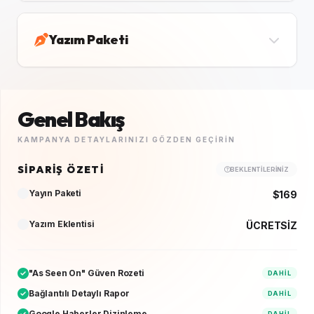
Yazım Paketi
Genel Bakış
KAMPANYA DETAYLARINIZI GÖZDEN GEÇIRIN
SIPARIŞ ÖZETI
BEKLENTILERINIZ
Yayın Paketi
$169
Yazım Eklentisi
ÜCRETSİZ
"As Seen On" Güven Rozeti
DAHIL
Bağlantılı Detaylı Rapor
DAHIL
Google Haberler Dizinleme
DAHIL