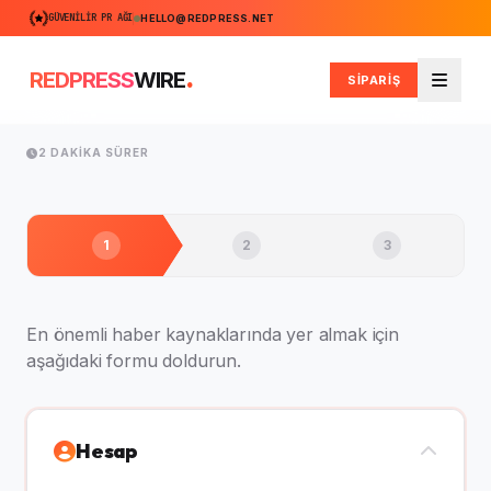
GÜVENILIR PR AĞI
HELLO@REDPRESS.NET
.
REDPRESS
WIRE
SİPARİŞ
Men
2 DAKIKA SÜRER
1
2
3
En önemli haber kaynaklarında yer almak için
aşağıdaki formu doldurun.
Hesap