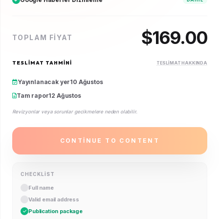
$
169.00
TOPLAM FIYAT
TESLIMAT TAHMINI
TESLIMAT HAKKINDA
Yayınlanacak yer
10 Ağustos
Tam rapor
12 Ağustos
Revizyonlar veya sorunlar gecikmelere neden olabilir.
CONTINUE TO CONTENT
CHECKLIST
Full name
Valid email address
Publication package