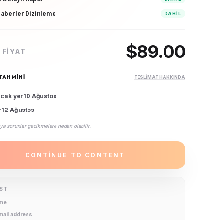
aberler Dizinleme
DAHIL
$
89.00
 FIYAT
TAHMINI
TESLIMAT HAKKINDA
acak yer
10 Ağustos
r
12 Ağustos
ya sorunlar gecikmelere neden olabilir.
CONTINUE TO CONTENT
IST
ame
email address