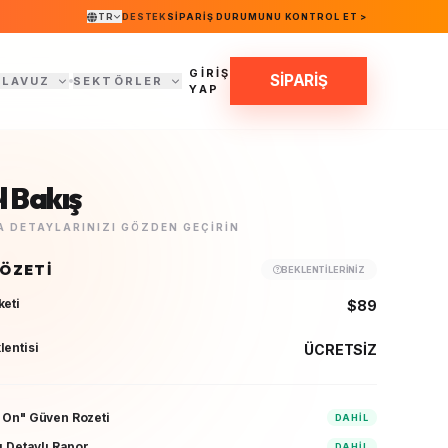
TR
DESTEK
SIPARIŞ DURUMUNU KONTROL ET >
GİRİŞ
SİPARİŞ
ILAVUZ
SEKTÖRLER
YAP
 Bakış
 DETAYLARINIZI GÖZDEN GEÇIRIN
 ÖZETI
BEKLENTILERINIZ
keti
$89
lentisi
ÜCRETSİZ
 On" Güven Rozeti
DAHIL
ı Detaylı Rapor
DAHIL