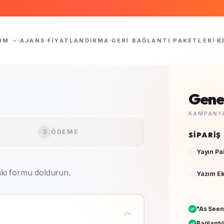
IM
AJANS
FIYATLANDIRMA
GERI BAĞLANTI PAKETLERI
K
Genel
KAMPANYA
3
ÖDEME
SIPARIŞ
Yayın Pa
aki formu doldurun.
Yazım Ek
"As Seen
Bağlantıl