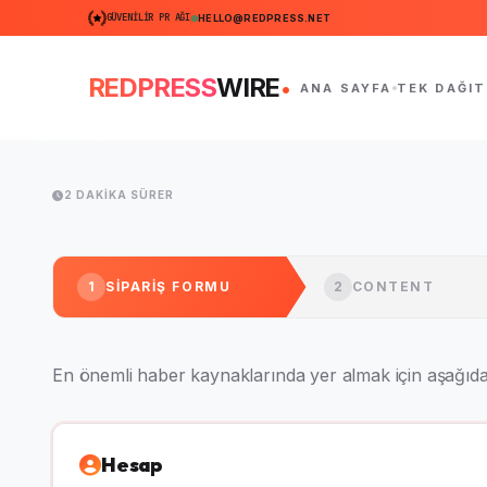
GÜVENILIR PR AĞI
HELLO@REDPRESS.NET
.
REDPRESS
WIRE
ANA SAYFA
TEK DAĞIT
2 DAKIKA SÜRER
1
SIPARIŞ FORMU
2
CONTENT
En önemli haber kaynaklarında yer almak için aşağıd
Hesap