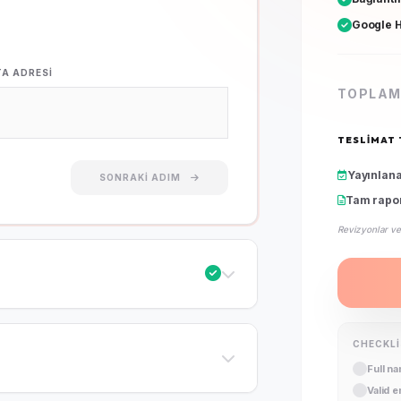
Google H
TA ADRESI
TOPLAM
TESLIMAT 
Yayınlan
SONRAKI ADIM
Tam rapo
Revizyonlar ve
CHECKL
Full n
Valid 