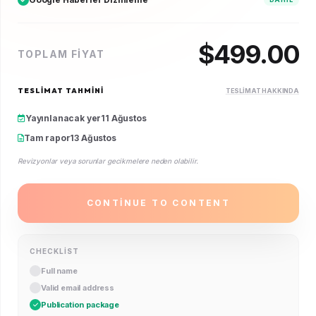
$
499.00
TOPLAM FIYAT
TESLIMAT TAHMINI
TESLIMAT HAKKINDA
Yayınlanacak yer
11 Ağustos
Tam rapor
13 Ağustos
Revizyonlar veya sorunlar gecikmelere neden olabilir.
CONTINUE TO CONTENT
CHECKLIST
Full name
Valid email address
Publication package