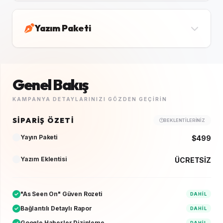
Yazım Paketi
Genel Bakış
KAMPANYA DETAYLARINIZI GÖZDEN GEÇIRIN
SIPARIŞ ÖZETI
BEKLENTILERINIZ
Yayın Paketi
$499
Yazım Eklentisi
ÜCRETSİZ
"As Seen On" Güven Rozeti
DAHIL
Bağlantılı Detaylı Rapor
DAHIL
Google Haberler Dizinleme
DAHIL