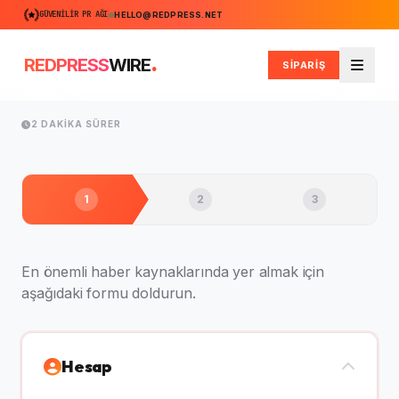
GÜVENILIR PR AĞI
HELLO@REDPRESS.NET
.
REDPRESS
WIRE
SİPARİŞ
Men
2 DAKIKA SÜRER
1
2
3
En önemli haber kaynaklarında yer almak için
aşağıdaki formu doldurun.
Hesap