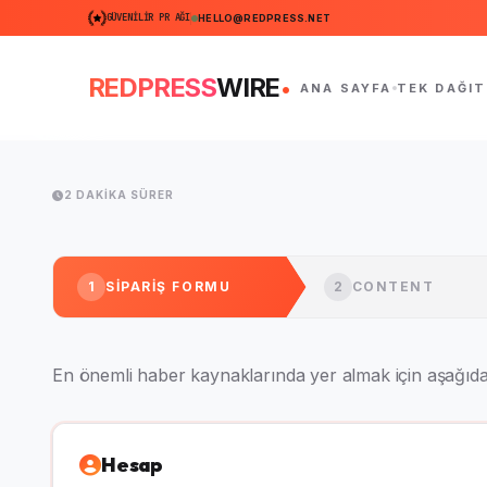
GÜVENILIR PR AĞI
HELLO@REDPRESS.NET
.
REDPRESS
WIRE
ANA SAYFA
TEK DAĞIT
2 DAKIKA SÜRER
1
SIPARIŞ FORMU
2
CONTENT
En önemli haber kaynaklarında yer almak için aşağıd
Hesap