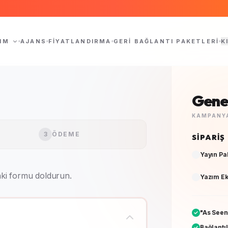
IM
AJANS
FIYATLANDIRMA
GERI BAĞLANTI PAKETLERI
K
Genel
KAMPANYA
3
ÖDEME
SIPARIŞ
Yayın Pa
aki formu doldurun.
Yazım Ek
"As Seen
Bağlantıl