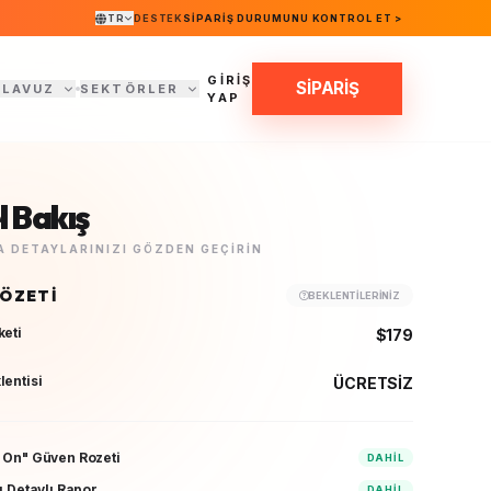
TR
DESTEK
SIPARIŞ DURUMUNU KONTROL ET >
GİRİŞ
SİPARİŞ
ILAVUZ
SEKTÖRLER
YAP
 Bakış
 DETAYLARINIZI GÖZDEN GEÇIRIN
 ÖZETI
BEKLENTILERINIZ
keti
$179
lentisi
ÜCRETSİZ
 On" Güven Rozeti
DAHIL
ı Detaylı Rapor
DAHIL