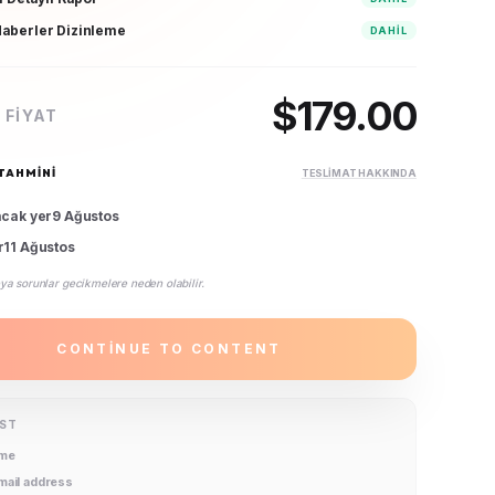
aberler Dizinleme
DAHIL
$
179.00
 FIYAT
TAHMINI
TESLIMAT HAKKINDA
acak yer
9 Ağustos
r
11 Ağustos
ya sorunlar gecikmelere neden olabilir.
CONTINUE TO CONTENT
IST
ame
email address