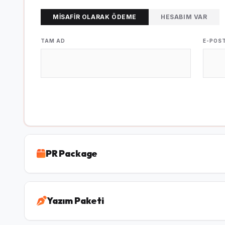
MISAFIR OLARAK ÖDEME
HESABIM VAR
TAM AD
E-POS
PR Package
Yazım Paketi