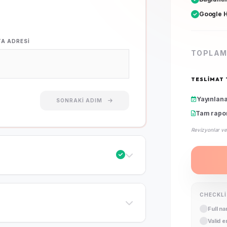
Google H
TA ADRESI
TOPLAM
TESLIMAT 
Yayınlan
SONRAKI ADIM
Tam rapo
Revizyonlar ve
CHECKL
Full n
Valid 