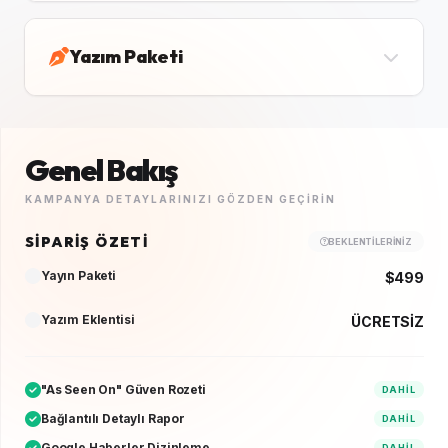
Yazım Paketi
Genel Bakış
KAMPANYA DETAYLARINIZI GÖZDEN GEÇIRIN
SIPARIŞ ÖZETI
BEKLENTILERINIZ
Yayın Paketi
$499
Yazım Eklentisi
ÜCRETSİZ
"As Seen On" Güven Rozeti
DAHIL
Bağlantılı Detaylı Rapor
DAHIL
Google Haberler Dizinleme
DAHIL