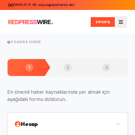
GÜVENILIR PR AĞI
HELLO@REDPRESS.NET
.
REDPRESS
WIRE
SİPARİŞ
Men
2 DAKIKA SÜRER
1
2
3
En önemli haber kaynaklarında yer almak için
aşağıdaki formu doldurun.
Hesap