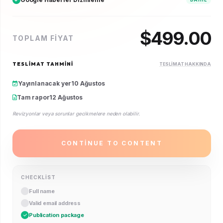
$
499.00
TOPLAM FIYAT
TESLIMAT TAHMINI
TESLIMAT HAKKINDA
Yayınlanacak yer
10 Ağustos
Tam rapor
12 Ağustos
Revizyonlar veya sorunlar gecikmelere neden olabilir.
CONTINUE TO CONTENT
CHECKLIST
Full name
Valid email address
Publication package