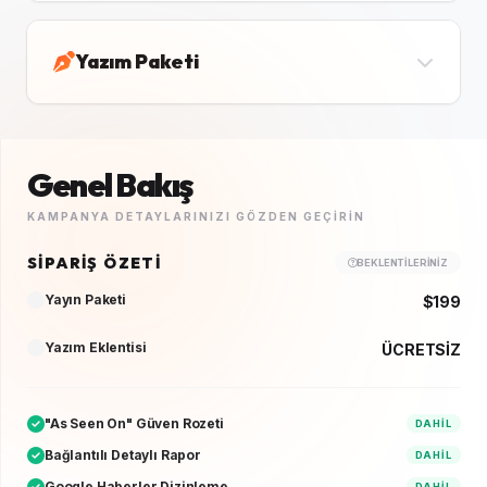
Yazım Paketi
Genel Bakış
KAMPANYA DETAYLARINIZI GÖZDEN GEÇIRIN
SIPARIŞ ÖZETI
BEKLENTILERINIZ
Yayın Paketi
$199
Yazım Eklentisi
ÜCRETSİZ
"As Seen On" Güven Rozeti
DAHIL
Bağlantılı Detaylı Rapor
DAHIL
Google Haberler Dizinleme
DAHIL