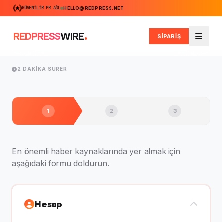
GÜVENILIR PR AĞI
HELLO@REDPRESS.NET
.
REDPRESS
WIRE
SİPARİŞ
Men
2 DAKIKA SÜRER
1
2
3
En önemli haber kaynaklarında yer almak için
aşağıdaki formu doldurun.
Hesap