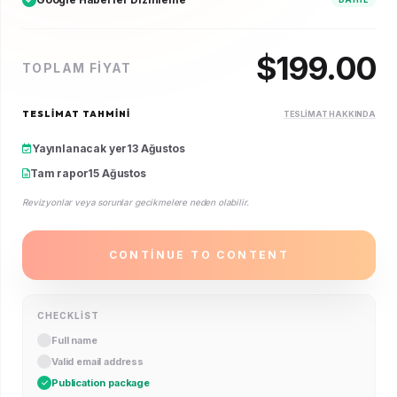
$
199.00
TOPLAM FIYAT
TESLIMAT TAHMINI
TESLIMAT HAKKINDA
Yayınlanacak yer
13 Ağustos
Tam rapor
15 Ağustos
Revizyonlar veya sorunlar gecikmelere neden olabilir.
CONTINUE TO CONTENT
CHECKLIST
Full name
Valid email address
Publication package