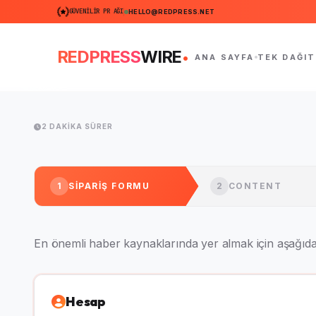
GÜVENILIR PR AĞI
HELLO@REDPRESS.NET
.
REDPRESS
WIRE
ANA SAYFA
TEK DAĞIT
2 DAKIKA SÜRER
1
SIPARIŞ FORMU
2
CONTENT
En önemli haber kaynaklarında yer almak için aşağıd
Hesap