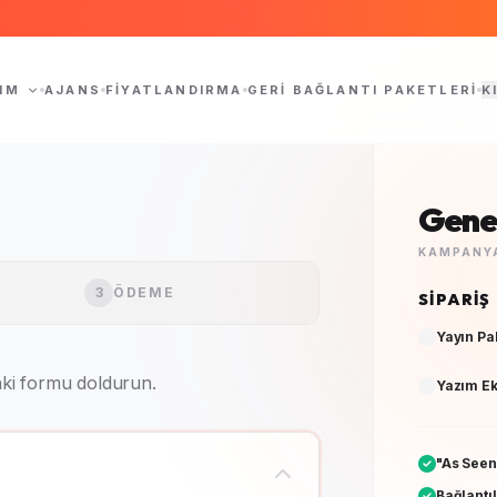
IM
AJANS
FIYATLANDIRMA
GERI BAĞLANTI PAKETLERI
K
Genel
KAMPANYA
SIPARIŞ
3
ÖDEME
Yayın Pa
Yazım Ek
aki formu doldurun.
"As Seen
Bağlantıl