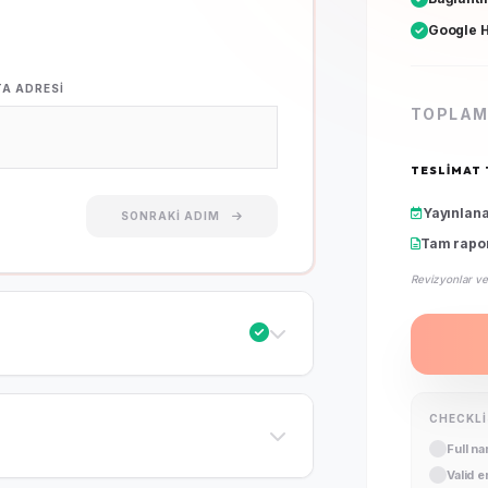
Google H
TA ADRESI
TOPLAM
TESLIMAT 
Yayınlan
SONRAKI ADIM
Tam rapo
Revizyonlar ve
CHECKL
Full n
Valid 
Public