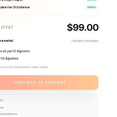
aberler Dizinleme
DAHIL
$
99.00
 FIYAT
TAHMINI
TESLIMAT HAKKINDA
acak yer
12 Ağustos
r
14 Ağustos
ya sorunlar gecikmelere neden olabilir.
CONTINUE TO CONTENT
IST
ame
email address
ation package