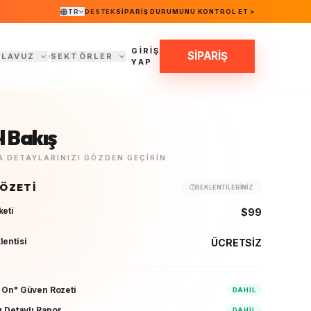
TR
DESTEK
SIPARIŞ DURUMUNU KONTROL ET >
GİRİŞ
SİPARİŞ
ILAVUZ
SEKTÖRLER
YAP
 Bakış
 DETAYLARINIZI GÖZDEN GEÇIRIN
 ÖZETI
BEKLENTILERINIZ
keti
$99
lentisi
ÜCRETSİZ
 On" Güven Rozeti
DAHIL
ı Detaylı Rapor
DAHIL