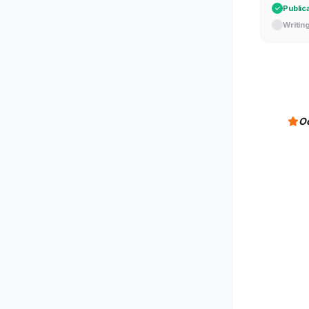
Public
Writin
О