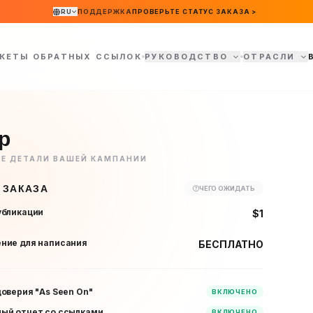
RU
ПОДДЕРЖКА
ПРОВЕРЬТЕ СТАТУС ЗАКАЗА >
КЕТЫ ОБРАТНЫХ ССЫЛОК
РУКОВОДСТВО
ОТРАСЛИ
р
ТЕ ДЕТАЛИ ВАШЕЙ КАМПАНИИ
 ЗАКАЗА
ЧЕГО ОЖИДАТЬ
убликации
$1
ние для написания
БЕСПЛАТНО
доверия "As Seen On"
ВКЛЮЧЕНО
ый отчет со ссылками
ВКЛЮЧЕНО