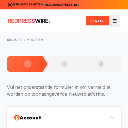
BETROUWBAAR PR-NETWERK
HELLO@REDPRESS.NET
.
REDPRESS
WIRE
BESTEL
Menu
DUURT 2 MINUTEN
1
2
3
Vul het onderstaande formulier in om vermeld te
worden op toonaangevende nieuwsplatforms.
Account