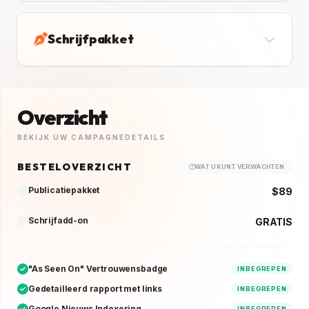
Schrijfpakket
Overzicht
BEKIJK UW CAMPAGNEDETAILS
BESTELOVERZICHT
WAT U KUNT VERWACHTEN
Publicatiepakket
$89
Schrijfadd-on
GRATIS
"As Seen On" Vertrouwensbadge
INBEGREPEN
Gedetailleerd rapport met links
INBEGREPEN
Google Nieuws Indexering
INBEGREPEN