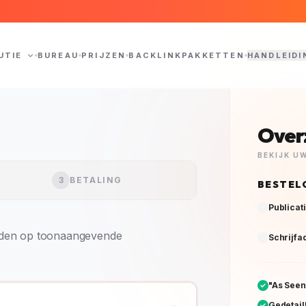
UTIE
BUREAU
PRIJZEN
BACKLINKPAKKETTEN
HANDLEIDI
Over
BEKIJK U
3
BETALING
BESTEL
Publicat
orden op toonaangevende
Schrijfa
"As See
Gedetail