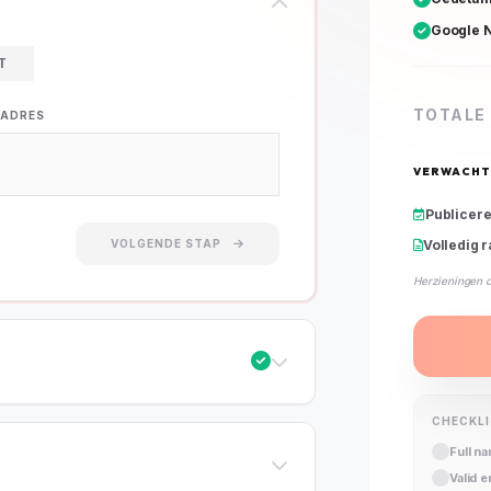
Google N
T
TOTALE 
LADRES
VERWACHT
Publicer
VOLGENDE STAP
Volledig 
Herzieningen 
CHECKL
Full n
Valid 