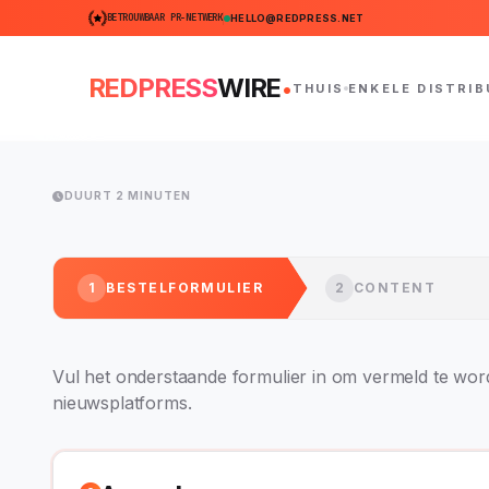
BETROUWBAAR PR-NETWERK
HELLO@REDPRESS.NET
.
REDPRESS
WIRE
THUIS
ENKELE DISTRIB
DUURT 2 MINUTEN
1
BESTELFORMULIER
2
CONTENT
Vul het onderstaande formulier in om vermeld te w
nieuwsplatforms.