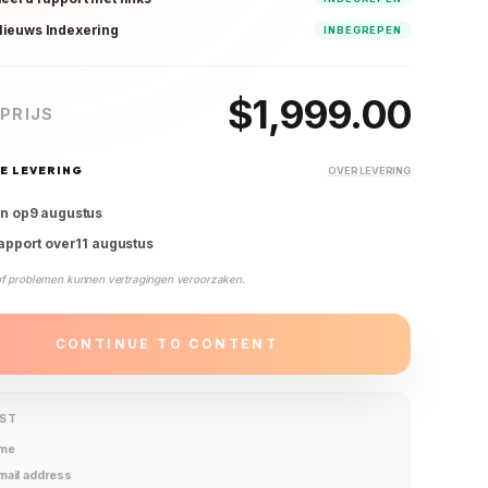
ieuws Indexering
INBEGREPEN
$
1,999.00
PRIJS
E LEVERING
OVER LEVERING
en op
9 augustus
rapport over
11 augustus
of problemen kunnen vertragingen veroorzaken.
CONTINUE TO CONTENT
IST
ame
email address