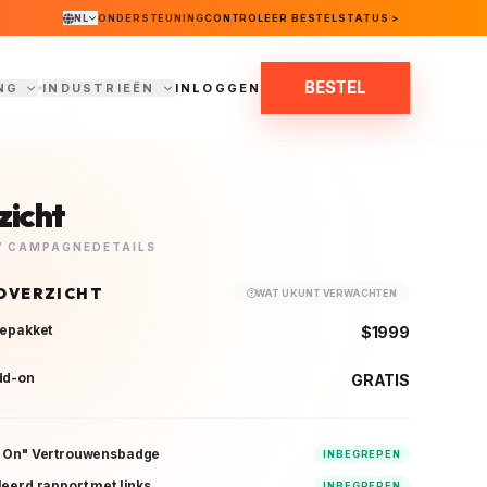
NL
ONDERSTEUNING
CONTROLEER BESTELSTATUS >
BESTEL
NG
INDUSTRIEËN
INLOGGEN
zicht
W CAMPAGNEDETAILS
OVERZICHT
WAT U KUNT VERWACHTEN
iepakket
$1999
dd-on
GRATIS
n On" Vertrouwensbadge
INBEGREPEN
leerd rapport met links
INBEGREPEN