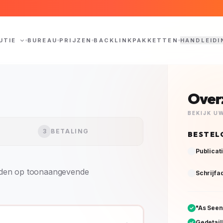
UTIE
BUREAU
PRIJZEN
BACKLINKPAKKETTEN
HANDLEIDI
Over
BEKIJK U
3
BETALING
BESTEL
Publicat
orden op toonaangevende
Schrijfa
"As See
Gedetail