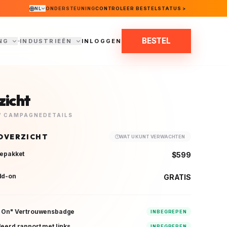
NL
ONDERSTEUNING
CONTROLEER BESTELSTATUS >
BESTEL
NG
INDUSTRIEËN
INLOGGEN
zicht
W CAMPAGNEDETAILS
OVERZICHT
WAT U KUNT VERWACHTEN
iepakket
$599
dd-on
GRATIS
n On" Vertrouwensbadge
INBEGREPEN
leerd rapport met links
INBEGREPEN