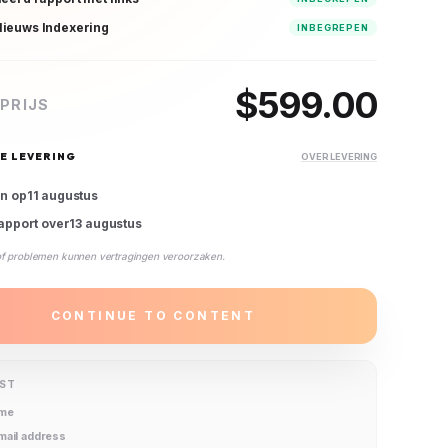
ieuws Indexering
INBEGREPEN
$
599.00
PRIJS
E LEVERING
OVER LEVERING
en op
11 augustus
rapport over
13 augustus
of problemen kunnen vertragingen veroorzaken.
CONTINUE TO CONTENT
IST
ame
email address