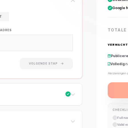
Google N
T
TOTALE 
LADRES
VERWACHT
Publicer
VOLGENDE STAP
Volledig 
Herzieningen 
CHECKL
Full n
Valid 