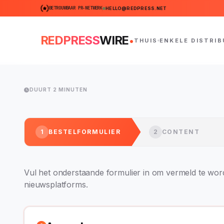
BETROUWBAAR PR-NETWERK
HELLO@REDPRESS.NET
.
REDPRESS
WIRE
THUIS
ENKELE DISTRIB
DUURT 2 MINUTEN
1
BESTELFORMULIER
2
CONTENT
Vul het onderstaande formulier in om vermeld te w
nieuwsplatforms.