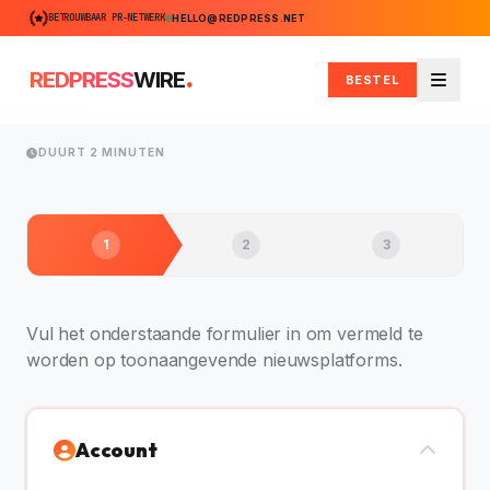
BETROUWBAAR PR-NETWERK
HELLO@REDPRESS.NET
.
REDPRESS
WIRE
BESTEL
Menu
DUURT 2 MINUTEN
1
2
3
Vul het onderstaande formulier in om vermeld te
worden op toonaangevende nieuwsplatforms.
Account