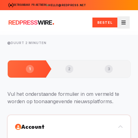
BETROUWBAAR PR-NETWERK
HELLO@REDPRESS.NET
.
REDPRESS
WIRE
BESTEL
Menu
DUURT 2 MINUTEN
1
2
3
Vul het onderstaande formulier in om vermeld te
worden op toonaangevende nieuwsplatforms.
Account