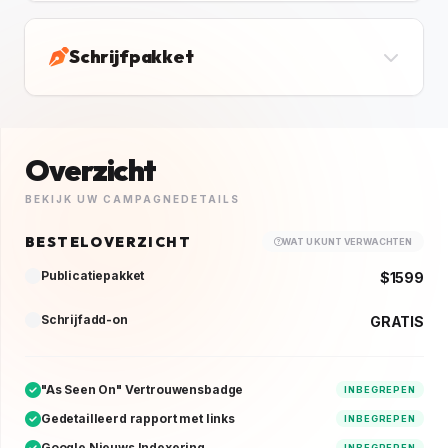
Schrijfpakket
Overzicht
BEKIJK UW CAMPAGNEDETAILS
BESTELOVERZICHT
WAT U KUNT VERWACHTEN
Publicatiepakket
$1599
Schrijfadd-on
GRATIS
"As Seen On" Vertrouwensbadge
INBEGREPEN
Gedetailleerd rapport met links
INBEGREPEN
Google Nieuws Indexering
INBEGREPEN