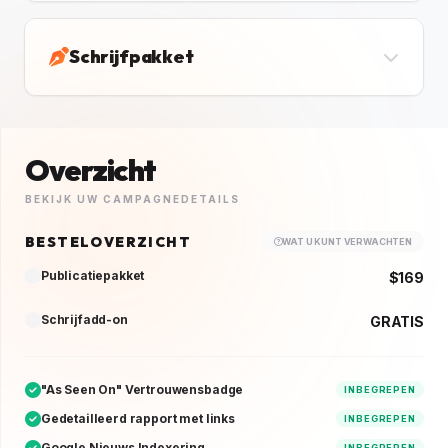
Schrijfpakket
Overzicht
BEKIJK UW CAMPAGNEDETAILS
BESTELOVERZICHT
WAT U KUNT VERWACHTEN
Publicatiepakket
$169
Schrijfadd-on
GRATIS
"As Seen On" Vertrouwensbadge
INBEGREPEN
Gedetailleerd rapport met links
INBEGREPEN
Google Nieuws Indexering
INBEGREPEN