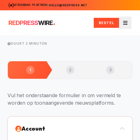
BETROUWBAAR PR-NETWERK
HELLO@REDPRESS.NET
.
REDPRESS
WIRE
BESTEL
Menu
DUURT 2 MINUTEN
1
2
3
Vul het onderstaande formulier in om vermeld te
worden op toonaangevende nieuwsplatforms.
Account