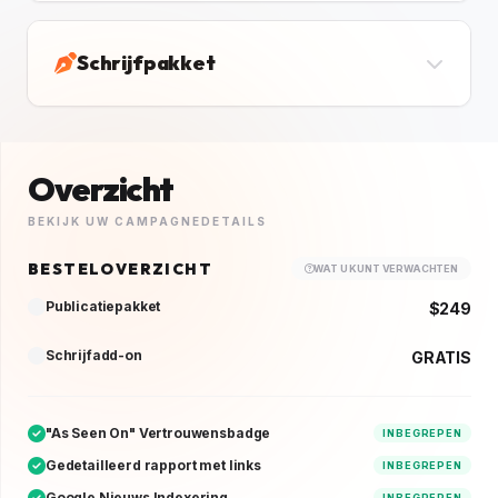
Schrijfpakket
Overzicht
BEKIJK UW CAMPAGNEDETAILS
BESTELOVERZICHT
WAT U KUNT VERWACHTEN
Publicatiepakket
$249
Schrijfadd-on
GRATIS
"As Seen On" Vertrouwensbadge
INBEGREPEN
Gedetailleerd rapport met links
INBEGREPEN
Google Nieuws Indexering
INBEGREPEN