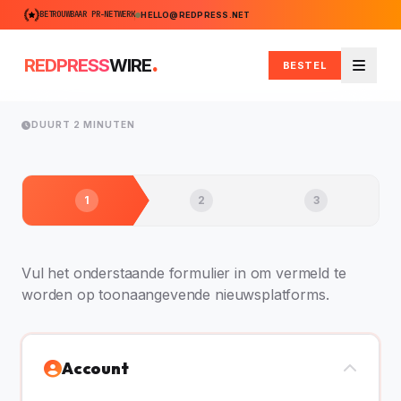
BETROUWBAAR PR-NETWERK
HELLO@REDPRESS.NET
.
REDPRESS
WIRE
BESTEL
Menu
DUURT 2 MINUTEN
1
2
3
Vul het onderstaande formulier in om vermeld te
worden op toonaangevende nieuwsplatforms.
Account