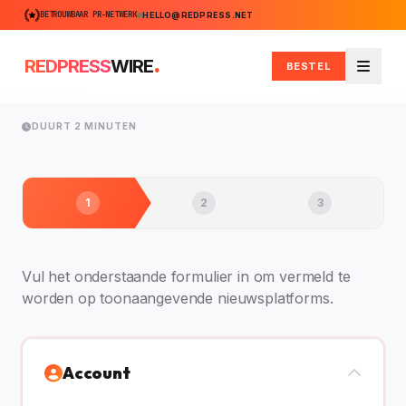
BETROUWBAAR PR-NETWERK
HELLO@REDPRESS.NET
.
REDPRESS
WIRE
BESTEL
Menu
DUURT 2 MINUTEN
1
2
3
Vul het onderstaande formulier in om vermeld te
worden op toonaangevende nieuwsplatforms.
Account