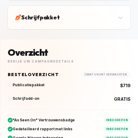
Schrijfpakket
Overzicht
BEKIJK UW CAMPAGNEDETAILS
BESTELOVERZICHT
WAT U KUNT VERWACHTEN
Publicatiepakket
$719
Schrijfadd-on
GRATIS
"As Seen On" Vertrouwensbadge
INBEGREPEN
Gedetailleerd rapport met links
INBEGREPEN
Google Nieuws Indexering
INBEGREPEN