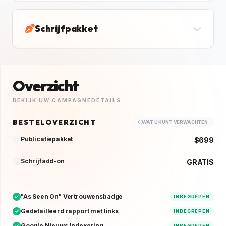
Schrijfpakket
Overzicht
BEKIJK UW CAMPAGNEDETAILS
BESTELOVERZICHT
WAT U KUNT VERWACHTEN
Publicatiepakket
$699
Schrijfadd-on
GRATIS
"As Seen On" Vertrouwensbadge
INBEGREPEN
Gedetailleerd rapport met links
INBEGREPEN
Google Nieuws Indexering
INBEGREPEN