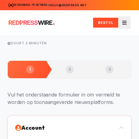
BETROUWBAAR PR-NETWERK
HELLO@REDPRESS.NET
.
REDPRESS
WIRE
BESTEL
Menu
DUURT 2 MINUTEN
1
2
3
Vul het onderstaande formulier in om vermeld te
worden op toonaangevende nieuwsplatforms.
Account