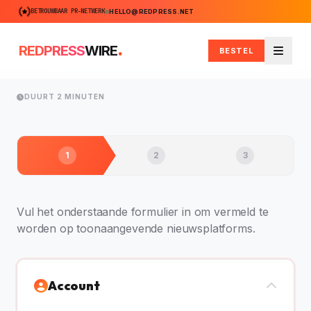
BETROUWBAAR PR-NETWERK
HELLO@REDPRESS.NET
.
REDPRESS
WIRE
BESTEL
Menu
DUURT 2 MINUTEN
1
2
3
Vul het onderstaande formulier in om vermeld te
worden op toonaangevende nieuwsplatforms.
Account