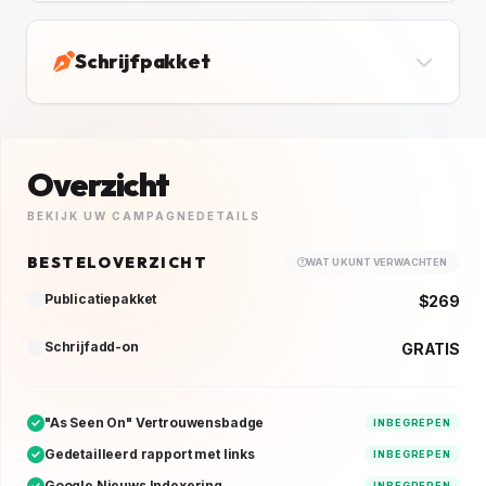
Schrijfpakket
Overzicht
BEKIJK UW CAMPAGNEDETAILS
BESTELOVERZICHT
WAT U KUNT VERWACHTEN
Publicatiepakket
$269
Schrijfadd-on
GRATIS
"As Seen On" Vertrouwensbadge
INBEGREPEN
Gedetailleerd rapport met links
INBEGREPEN
Google Nieuws Indexering
INBEGREPEN