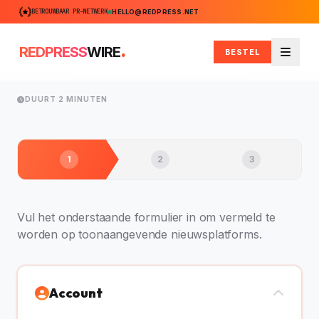
BETROUWBAAR PR-NETWERK
HELLO@REDPRESS.NET
.
REDPRESS
WIRE
BESTEL
Menu
DUURT 2 MINUTEN
1
2
3
Vul het onderstaande formulier in om vermeld te
worden op toonaangevende nieuwsplatforms.
Account