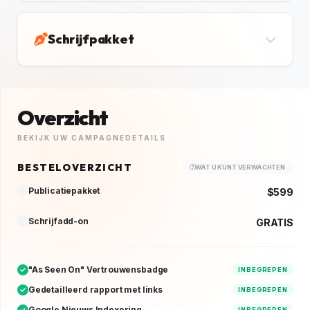
Schrijfpakket
Overzicht
BEKIJK UW CAMPAGNEDETAILS
BESTELOVERZICHT
WAT U KUNT VERWACHTEN
Publicatiepakket
$599
Schrijfadd-on
GRATIS
"As Seen On" Vertrouwensbadge
INBEGREPEN
Gedetailleerd rapport met links
INBEGREPEN
Google Nieuws Indexering
INBEGREPEN