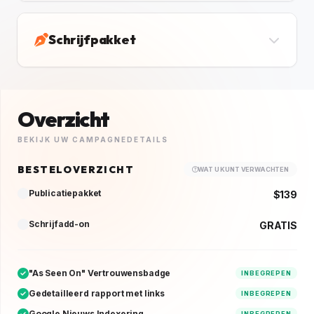
Schrijfpakket
Overzicht
BEKIJK UW CAMPAGNEDETAILS
BESTELOVERZICHT
WAT U KUNT VERWACHTEN
Publicatiepakket
$139
Schrijfadd-on
GRATIS
"As Seen On" Vertrouwensbadge
INBEGREPEN
Gedetailleerd rapport met links
INBEGREPEN
Google Nieuws Indexering
INBEGREPEN