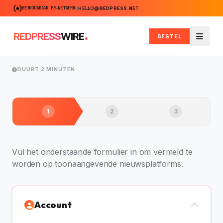
BETROUWBAAR PR-NETWERK
HELLO@REDPRESS.NET
.
REDPRESS
WIRE
BESTEL
Menu
DUURT 2 MINUTEN
1
2
3
Vul het onderstaande formulier in om vermeld te
worden op toonaangevende nieuwsplatforms.
Account