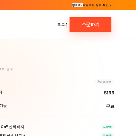
KO
지원
주문 상태 확인 >
주문하기
로그인
정보 검토
예상 사항
지
$199
 기능
무료
n On" 신뢰 배지
포함됨
함된 상세 보고서
포함됨