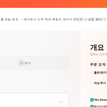
홈
단일 배포
에이전시
가격 책정
백링크 패키지
가이드
산업 분야
개요
캠페인 세부
3
결제
주문 요약
출판 패키
작성 추가
"As See
링크가 포