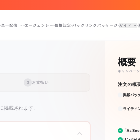
単一配信
エージェンシー
価格設定
バックリンクパッケージ
ガイド
概要
キャンペー
3
お支払い
注文の概
掲載パッ
に掲載されます。
ライティ
「As Se
リンク付