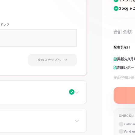
Googl
ドレス
合計金額
配達予定日
掲載先
8月
次のステップへ
詳細レポー
修正や問題があ
CHECKL
Full n
Valid 