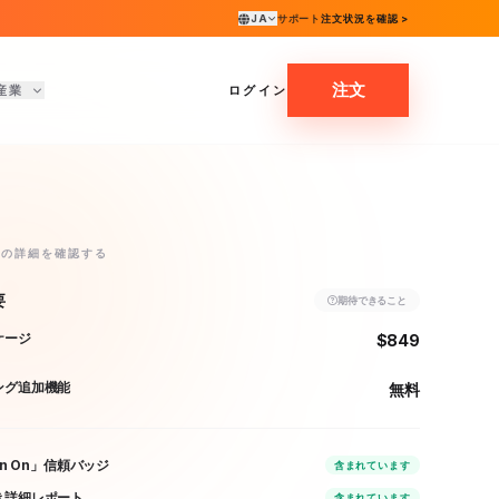
JA
サポート
注文状況を確認 >
注文
産業
ログイン
ンの詳細を確認する
要
期待できること
ケージ
$849
ング追加機能
無料
en On」信頼バッジ
含まれています
き詳細レポート
含まれています