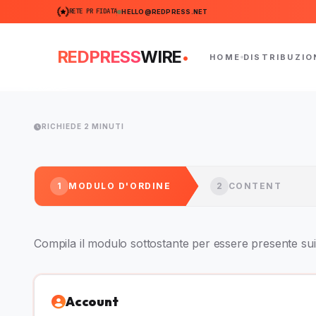
RETE PR FIDATA
HELLO@REDPRESS.NET
.
REDPRESS
WIRE
HOME
DISTRIBUZIO
RICHIEDE 2 MINUTI
1
MODULO D'ORDINE
2
CONTENT
Compila il modulo sottostante per essere presente sui 
Account