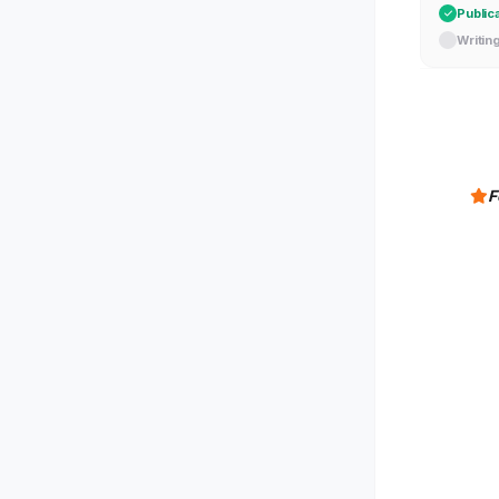
Public
Writin
F