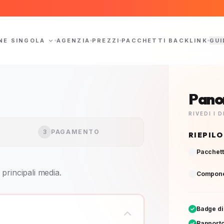
NE SINGOLA
AGENZIA
PREZZI
PACCHETTI BACKLINK
GUI
Pano
RIVEDI I
3
PAGAMENTO
RIEPIL
Pacchett
principali media.
Componen
Badge di
Rapporto