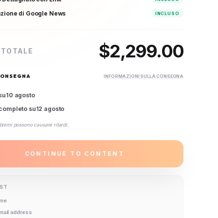
azione di Google News
INCLUSO
$
2,299.00
 TOTALE
CONSEGNA
INFORMAZIONI SULLA CONSEGNA
su
10 agosto
completo su
12 agosto
blemi possono causare ritardi.
CONTINUE TO CONTENT
IST
ame
email address