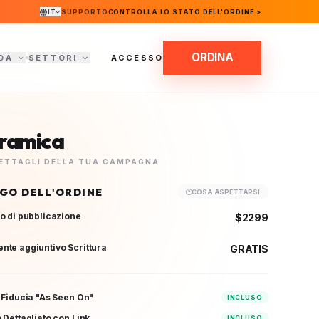
IT
SUPPORTO
CONTROLLA LO STATO DELL'ORDINE >
ORDINA
DA
SETTORI
ACCESSO
ramica
 DETTAGLI DELLA TUA CAMPAGNA
OGO DELL'ORDINE
COSA ASPETTARSI
o di pubblicazione
$2299
te aggiuntivo Scrittura
GRATIS
 Fiducia "As Seen On"
INCLUSO
 Dettagliato con Link
INCLUSO