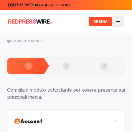
RETE PR FIDATA
HELLO@REDPRESS.NET
.
REDPRESS
WIRE
ORDINA
Menu
RICHIEDE 2 MINUTI
1
2
3
Compila il modulo sottostante per essere presente sui
principali media.
Account