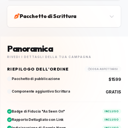
Pacchetto di Scrittura
Panoramica
RIVEDI I DETTAGLI DELLA TUA CAMPAGNA
RIEPILOGO DELL'ORDINE
COSA ASPETTARSI
Pacchetto di pubblicazione
$1599
Componente aggiuntivo Scrittura
GRATIS
Badge di Fiducia "As Seen On"
INCLUSO
Rapporto Dettagliato con Link
INCLUSO
Indicizzazione di Google News
INCLUSO