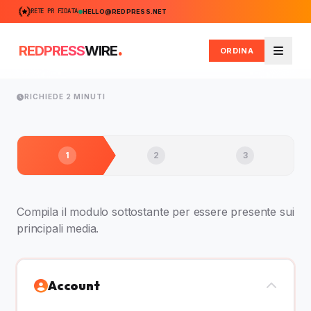
RETE PR FIDATA
HELLO@REDPRESS.NET
.
REDPRESS
WIRE
ORDINA
Menu
RICHIEDE 2 MINUTI
1
2
3
Compila il modulo sottostante per essere presente sui
principali media.
Account