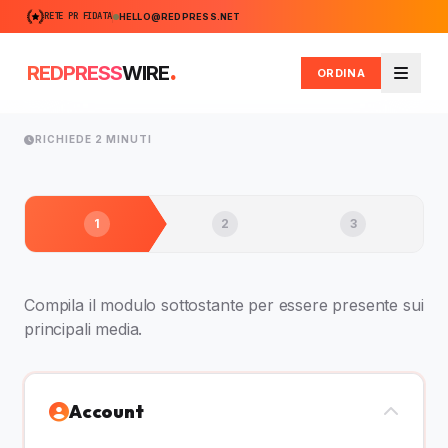
RETE PR FIDATA
HELLO@REDPRESS.NET
.
REDPRESS
WIRE
ORDINA
Menu
RICHIEDE 2 MINUTI
1
2
3
Compila il modulo sottostante per essere presente sui
principali media.
Account