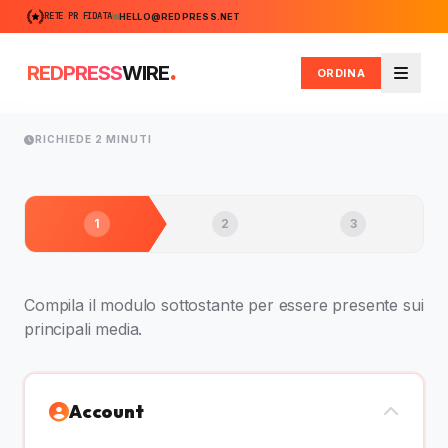
RETE PR FIDATA
HELLO@REDPRESS.NET
.
REDPRESS
WIRE
ORDINA
Menu
RICHIEDE 2 MINUTI
1
2
3
Compila il modulo sottostante per essere presente sui
principali media.
Account