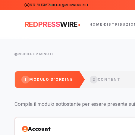
RETE PR FIDATA
HELLO@REDPRESS.NET
.
REDPRESS
WIRE
HOME
DISTRIBUZIO
RICHIEDE 2 MINUTI
1
MODULO D'ORDINE
2
CONTENT
Compila il modulo sottostante per essere presente sui 
Account