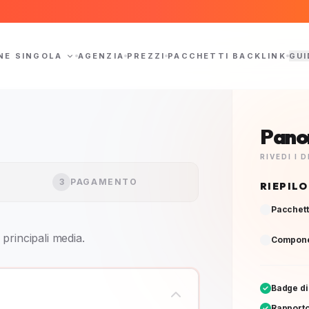
NE SINGOLA
AGENZIA
PREZZI
PACCHETTI BACKLINK
GUI
Pano
RIVEDI I
3
PAGAMENTO
RIEPIL
Pacchett
principali media.
Componen
Badge di
Rapporto