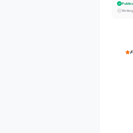
Public
Writin
F