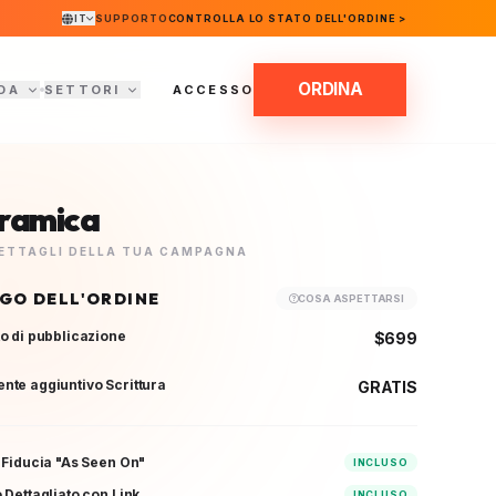
IT
SUPPORTO
CONTROLLA LO STATO DELL'ORDINE >
ORDINA
DA
SETTORI
ACCESSO
ramica
 DETTAGLI DELLA TUA CAMPAGNA
OGO DELL'ORDINE
COSA ASPETTARSI
o di pubblicazione
$699
te aggiuntivo Scrittura
GRATIS
 Fiducia "As Seen On"
INCLUSO
 Dettagliato con Link
INCLUSO