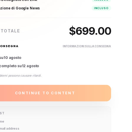
azione di Google News
INCLUSO
$
699.00
 TOTALE
CONSEGNA
INFORMAZIONI SULLA CONSEGNA
su
10 agosto
completo su
12 agosto
blemi possono causare ritardi.
CONTINUE TO CONTENT
IST
ame
email address