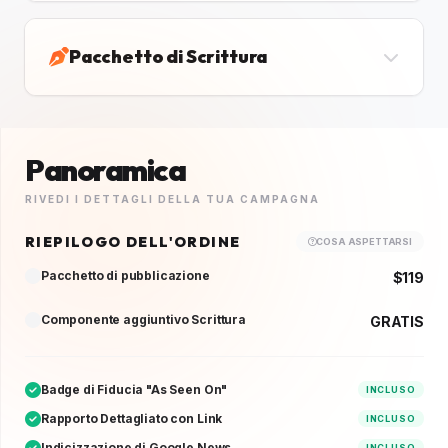
Pacchetto di Scrittura
Panoramica
RIVEDI I DETTAGLI DELLA TUA CAMPAGNA
RIEPILOGO DELL'ORDINE
COSA ASPETTARSI
Pacchetto di pubblicazione
$119
Componente aggiuntivo Scrittura
GRATIS
Badge di Fiducia "As Seen On"
INCLUSO
Rapporto Dettagliato con Link
INCLUSO
Indicizzazione di Google News
INCLUSO