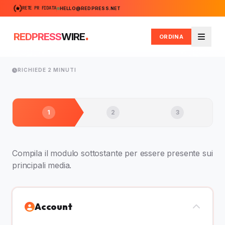
RETE PR FIDATA
HELLO@REDPRESS.NET
.
REDPRESS
WIRE
ORDINA
Menu
RICHIEDE 2 MINUTI
1
2
3
Compila il modulo sottostante per essere presente sui
principali media.
Account