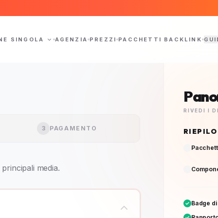
NE SINGOLA
AGENZIA
PREZZI
PACCHETTI BACKLINK
GUI
Pano
RIVEDI I
3
PAGAMENTO
RIEPIL
Pacchett
principali media.
Componen
Badge di
Rapporto