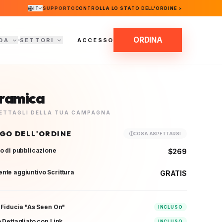
IT
SUPPORTO
CONTROLLA LO STATO DELL'ORDINE >
ORDINA
DA
SETTORI
ACCESSO
ramica
 DETTAGLI DELLA TUA CAMPAGNA
OGO DELL'ORDINE
COSA ASPETTARSI
o di pubblicazione
$269
te aggiuntivo Scrittura
GRATIS
 Fiducia "As Seen On"
INCLUSO
 Dettagliato con Link
INCLUSO