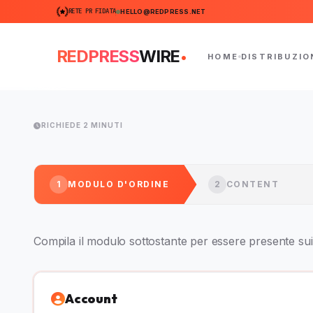
RETE PR FIDATA
HELLO@REDPRESS.NET
.
REDPRESS
WIRE
HOME
DISTRIBUZIO
RICHIEDE 2 MINUTI
1
MODULO D'ORDINE
2
CONTENT
Compila il modulo sottostante per essere presente sui 
Account