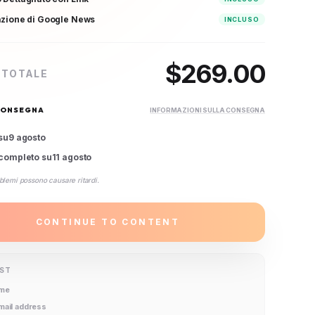
azione di Google News
INCLUSO
$
269.00
 TOTALE
CONSEGNA
INFORMAZIONI SULLA CONSEGNA
su
9 agosto
completo su
11 agosto
blemi possono causare ritardi.
CONTINUE TO CONTENT
IST
ame
email address