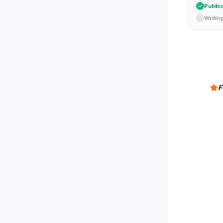
Public
Writin
F