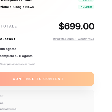
azione di Google News
INCLUSO
$
699.00
 TOTALE
CONSEGNA
INFORMAZIONI SULLA CONSEGNA
su
9 agosto
completo su
11 agosto
blemi possono causare ritardi.
CONTINUE TO CONTENT
IST
ame
email address