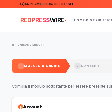
RETE PR FIDATA
HELLO@REDPRESS.NET
.
REDPRESS
WIRE
HOME
DISTRIBUZIO
RICHIEDE 2 MINUTI
1
MODULO D'ORDINE
2
CONTENT
Compila il modulo sottostante per essere presente sui 
Account