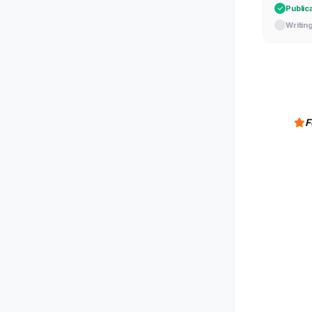
Public
Writin
F