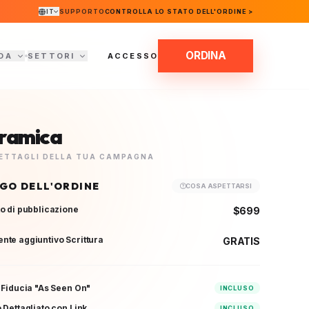
IT
SUPPORTO
CONTROLLA LO STATO DELL'ORDINE >
ORDINA
DA
SETTORI
ACCESSO
ramica
 DETTAGLI DELLA TUA CAMPAGNA
OGO DELL'ORDINE
COSA ASPETTARSI
o di pubblicazione
$699
te aggiuntivo Scrittura
GRATIS
 Fiducia "As Seen On"
INCLUSO
 Dettagliato con Link
INCLUSO