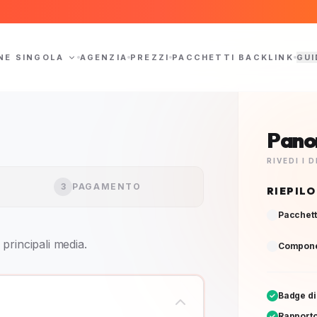
NE SINGOLA
AGENZIA
PREZZI
PACCHETTI BACKLINK
GUI
Pano
RIVEDI I
3
PAGAMENTO
RIEPIL
Pacchett
principali media.
Componen
Badge di
Rapporto