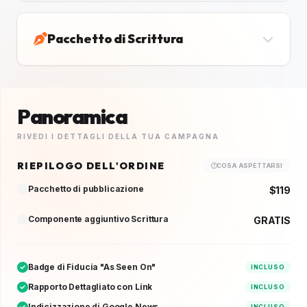
Pacchetto di Scrittura
Panoramica
RIVEDI I DETTAGLI DELLA TUA CAMPAGNA
RIEPILOGO DELL'ORDINE
COSA ASPETTARSI
Pacchetto di pubblicazione
$119
Componente aggiuntivo Scrittura
GRATIS
Badge di Fiducia "As Seen On"
INCLUSO
Rapporto Dettagliato con Link
INCLUSO
Indicizzazione di Google News
INCLUSO