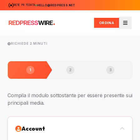
RETE PR FIDATA
HELLO@REDPRESS.NET
.
REDPRESS
WIRE
ORDINA
Menu
RICHIEDE 2 MINUTI
1
2
3
Compila il modulo sottostante per essere presente sui
principali media.
Account