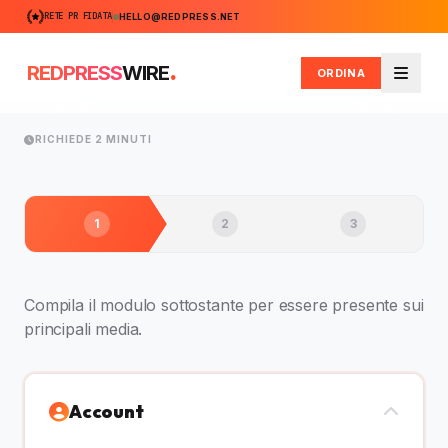
RETE PR FIDATA
HELLO@REDPRESS.NET
.
REDPRESS
WIRE
ORDINA
Menu
RICHIEDE 2 MINUTI
1
2
3
Compila il modulo sottostante per essere presente sui
principali media.
Account