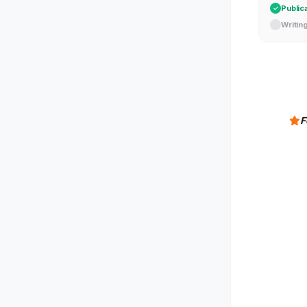
Public
Writin
F