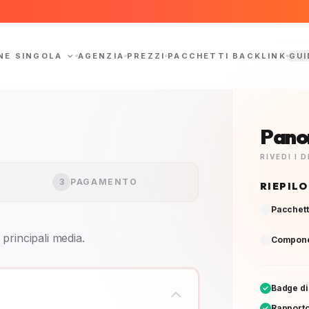
NE SINGOLA
AGENZIA
PREZZI
PACCHETTI BACKLINK
GUI
Pano
RIVEDI I
3
PAGAMENTO
RIEPIL
Pacchett
principali media.
Componen
Badge di
Rapporto