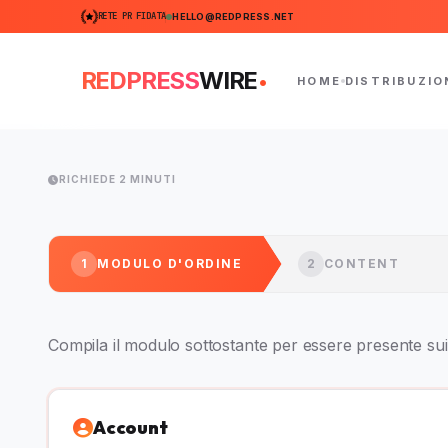
RETE PR FIDATA
HELLO@REDPRESS.NET
.
REDPRESS
WIRE
HOME
DISTRIBUZIO
RICHIEDE 2 MINUTI
1
MODULO D'ORDINE
2
CONTENT
Compila il modulo sottostante per essere presente sui 
Account