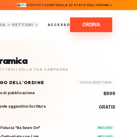
IT
SUPPORTO
CONTROLLA LO STATO DELL'ORDINE >
ORDINA
DA
SETTORI
ACCESSO
ramica
 DETTAGLI DELLA TUA CAMPAGNA
OGO DELL'ORDINE
COSA ASPETTARSI
o di pubblicazione
$899
te aggiuntivo Scrittura
GRATIS
 Fiducia "As Seen On"
INCLUSO
 Dettagliato con Link
INCLUSO