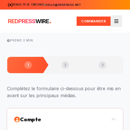
RÉSEAU PR DE CONFIANCE
HELLO@REDPRESS.NET
.
REDPRESS
WIRE
COMMANDER
Menu
PREND 2 MIN
1
2
3
Complétez le formulaire ci-dessous pour être mis en
avant sur les principaux médias.
Compte