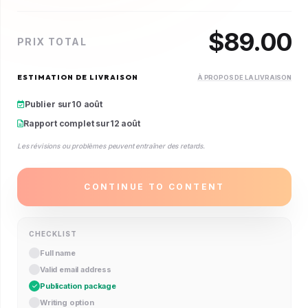
$
89.00
PRIX TOTAL
ESTIMATION DE LIVRAISON
À PROPOS DE LA LIVRAISON
Publier sur
10 août
Rapport complet sur
12 août
Les révisions ou problèmes peuvent entraîner des retards.
CONTINUE TO CONTENT
CHECKLIST
Full name
Valid email address
Publication package
Writing option