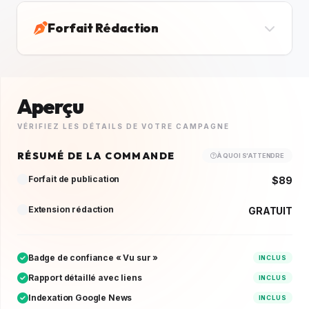
Forfait Rédaction
Aperçu
VÉRIFIEZ LES DÉTAILS DE VOTRE CAMPAGNE
RÉSUMÉ DE LA COMMANDE
À QUOI S’ATTENDRE
Forfait de publication
$89
Extension rédaction
GRATUIT
Badge de confiance « Vu sur »
INCLUS
Rapport détaillé avec liens
INCLUS
Indexation Google News
INCLUS