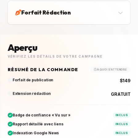
Forfait Rédaction
Aperçu
VÉRIFIEZ LES DÉTAILS DE VOTRE CAMPAGNE
RÉSUMÉ DE LA COMMANDE
À QUOI S’ATTENDRE
Forfait de publication
$149
Extension rédaction
GRATUIT
Badge de confiance « Vu sur »
INCLUS
Rapport détaillé avec liens
INCLUS
Indexation Google News
INCLUS