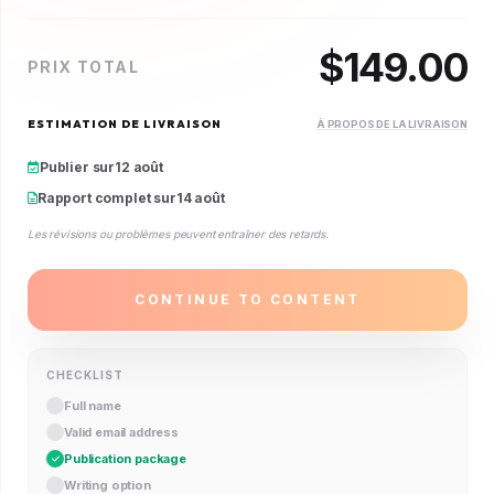
$
149.00
PRIX TOTAL
ESTIMATION DE LIVRAISON
À PROPOS DE LA LIVRAISON
Publier sur
12 août
Rapport complet sur
14 août
Les révisions ou problèmes peuvent entraîner des retards.
CONTINUE TO CONTENT
CHECKLIST
Full name
Valid email address
Publication package
Writing option