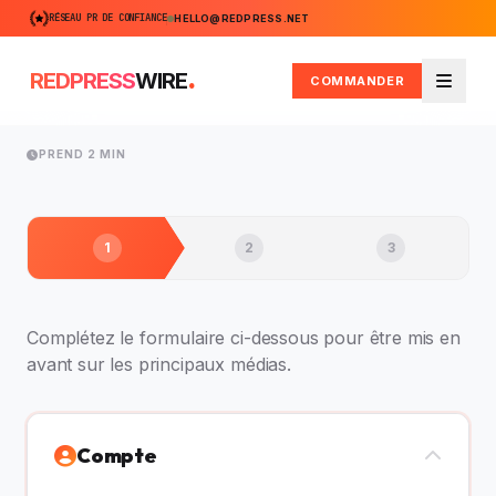
RÉSEAU PR DE CONFIANCE
HELLO@REDPRESS.NET
.
REDPRESS
WIRE
COMMANDER
Menu
PREND 2 MIN
1
2
3
Complétez le formulaire ci-dessous pour être mis en
avant sur les principaux médias.
Compte