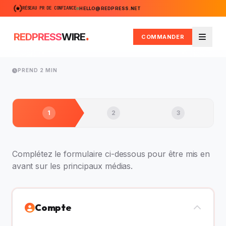
RÉSEAU PR DE CONFIANCE
HELLO@REDPRESS.NET
.
REDPRESS
WIRE
COMMANDER
Menu
PREND 2 MIN
1
2
3
Complétez le formulaire ci-dessous pour être mis en
avant sur les principaux médias.
Compte