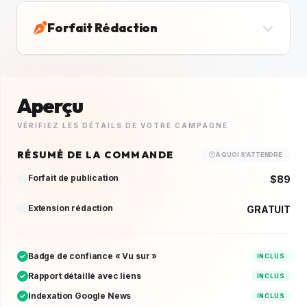
Forfait Rédaction
Aperçu
VÉRIFIEZ LES DÉTAILS DE VOTRE CAMPAGNE
RÉSUMÉ DE LA COMMANDE
À QUOI S’ATTENDRE
Forfait de publication
$89
Extension rédaction
GRATUIT
Badge de confiance « Vu sur »
INCLUS
Rapport détaillé avec liens
INCLUS
Indexation Google News
INCLUS