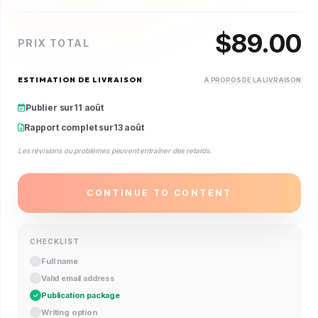
$
89.00
PRIX TOTAL
ESTIMATION DE LIVRAISON
À PROPOS DE LA LIVRAISON
Publier sur
11 août
Rapport complet sur
13 août
Les révisions ou problèmes peuvent entraîner des retards.
CONTINUE TO CONTENT
CHECKLIST
Full name
Valid email address
Publication package
Writing option