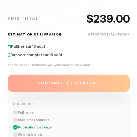
$
239.00
PRIX TOTAL
ESTIMATION DE LIVRAISON
À PROPOS DE LA LIVRAISON
Publier sur
13 août
Rapport complet sur
15 août
Les révisions ou problèmes peuvent entraîner des retards.
CONTINUE TO CONTENT
CHECKLIST
Full name
Valid email address
Publication package
Writing option