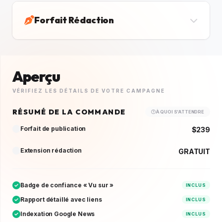
Forfait Rédaction
Aperçu
VÉRIFIEZ LES DÉTAILS DE VOTRE CAMPAGNE
RÉSUMÉ DE LA COMMANDE
À QUOI S’ATTENDRE
Forfait de publication
$239
Extension rédaction
GRATUIT
Badge de confiance « Vu sur »
INCLUS
Rapport détaillé avec liens
INCLUS
Indexation Google News
INCLUS