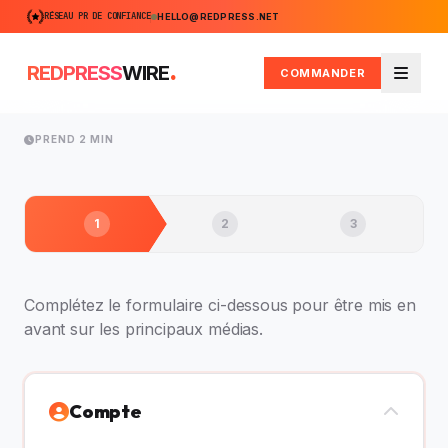
RÉSEAU PR DE CONFIANCE
HELLO@REDPRESS.NET
.
REDPRESS
WIRE
COMMANDER
Menu
PREND 2 MIN
1
2
3
Complétez le formulaire ci-dessous pour être mis en
avant sur les principaux médias.
Compte