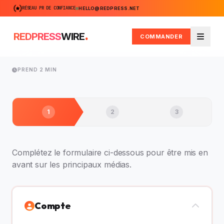
RÉSEAU PR DE CONFIANCE
HELLO@REDPRESS.NET
.
REDPRESS
WIRE
COMMANDER
Menu
PREND 2 MIN
1
2
3
Complétez le formulaire ci-dessous pour être mis en
avant sur les principaux médias.
Compte