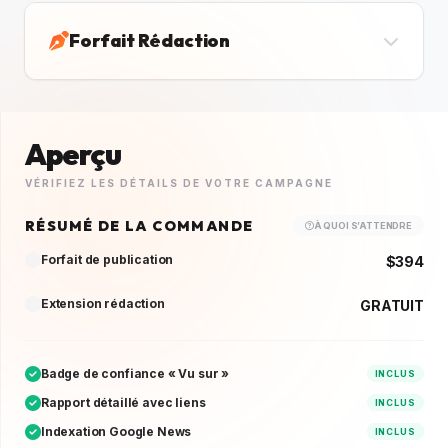
Forfait Rédaction
Aperçu
VÉRIFIEZ LES DÉTAILS DE VOTRE CAMPAGNE
RÉSUMÉ DE LA COMMANDE
À QUOI S’ATTENDRE
Forfait de publication
$394
Extension rédaction
GRATUIT
Badge de confiance « Vu sur »
INCLUS
Rapport détaillé avec liens
INCLUS
Indexation Google News
INCLUS