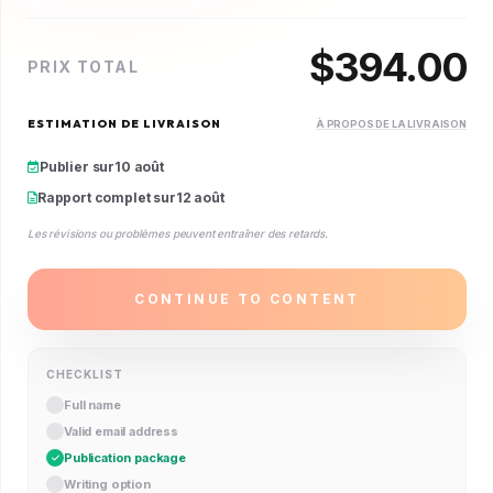
$
394.00
PRIX TOTAL
ESTIMATION DE LIVRAISON
À PROPOS DE LA LIVRAISON
Publier sur
10 août
Rapport complet sur
12 août
Les révisions ou problèmes peuvent entraîner des retards.
CONTINUE TO CONTENT
CHECKLIST
Full name
Valid email address
Publication package
Writing option