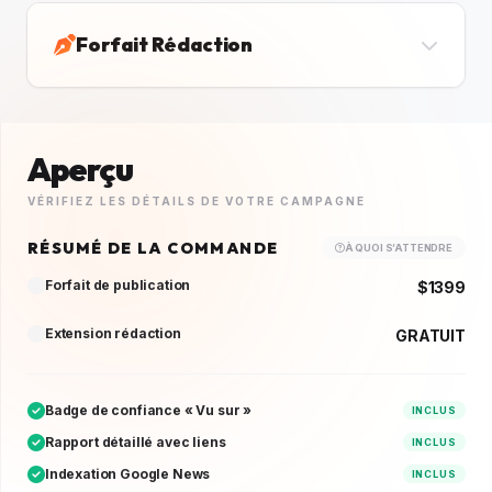
Forfait Rédaction
Aperçu
VÉRIFIEZ LES DÉTAILS DE VOTRE CAMPAGNE
RÉSUMÉ DE LA COMMANDE
À QUOI S’ATTENDRE
Forfait de publication
$1399
Extension rédaction
GRATUIT
Badge de confiance « Vu sur »
INCLUS
Rapport détaillé avec liens
INCLUS
Indexation Google News
INCLUS