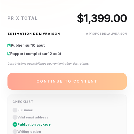
$
1,399.00
PRIX TOTAL
ESTIMATION DE LIVRAISON
À PROPOS DE LA LIVRAISON
Publier sur
10 août
Rapport complet sur
12 août
Les révisions ou problèmes peuvent entraîner des retards.
CONTINUE TO CONTENT
CHECKLIST
Full name
Valid email address
Publication package
Writing option