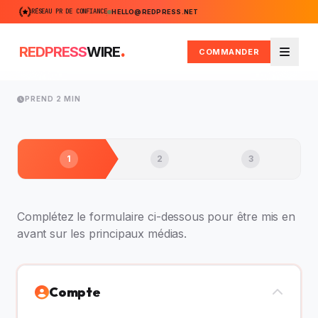
RÉSEAU PR DE CONFIANCE
HELLO@REDPRESS.NET
.
REDPRESS
WIRE
COMMANDER
Menu
PREND 2 MIN
1
2
3
Complétez le formulaire ci-dessous pour être mis en
avant sur les principaux médias.
Compte