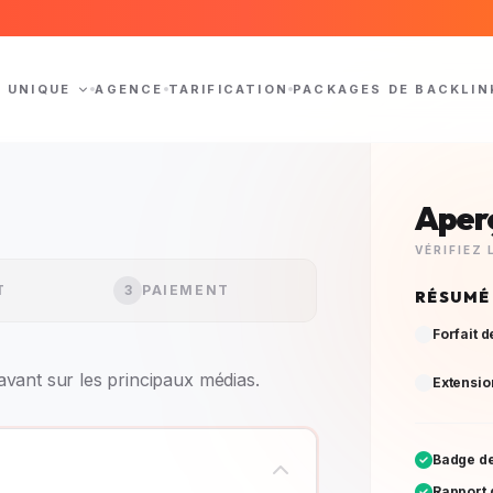
N UNIQUE
AGENCE
TARIFICATION
PACKAGES DE BACKLIN
Aper
VÉRIFIEZ
T
3
PAIEMENT
RÉSUMÉ
Forfait d
avant sur les principaux médias.
Extensio
Badge de
Rapport d