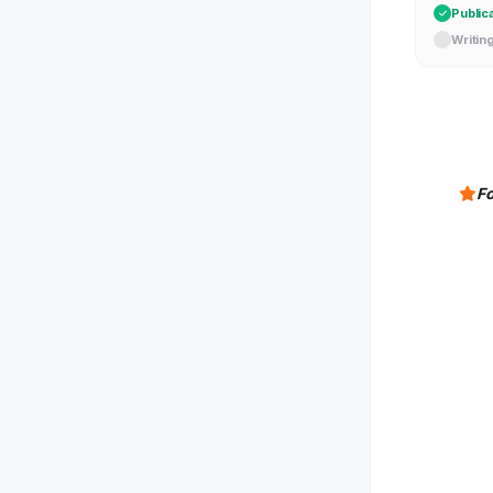
Public
Writin
Fo