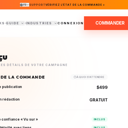
FR
SUPPORT
VÉRIFIEZ L'ÉTAT DE LA COMMANDE >
COMMANDER
KS
GUIDE
INDUSTRIES
CONNEXION
çu
 LES DÉTAILS DE VOTRE CAMPAGNE
 DE LA COMMANDE
À QUOI S’ATTENDRE
e publication
$499
n rédaction
GRATUIT
 confiance « Vu sur »
INCLUS
étaillé avec liens
INCLUS