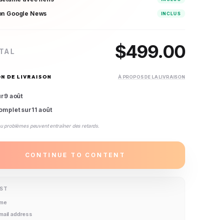
on Google News
INCLUS
$
499.00
TAL
N DE LIVRAISON
À PROPOS DE LA LIVRAISON
ur
9 août
omplet sur
11 août
ou problèmes peuvent entraîner des retards.
CONTINUE TO CONTENT
IST
ame
email address