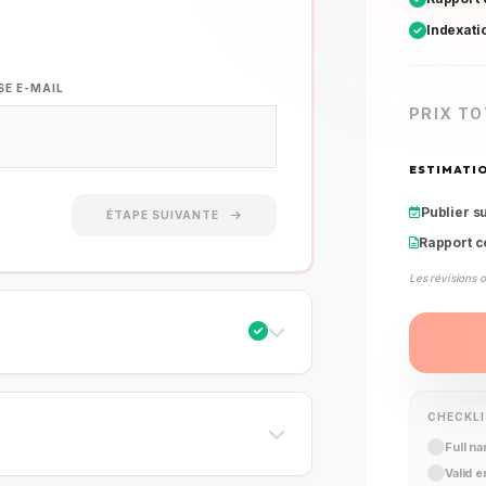
Indexati
SE E-MAIL
PRIX TO
ESTIMATIO
Publier s
ÉTAPE SUIVANTE
Rapport c
Les révisions 
CHECKL
Full n
Valid 