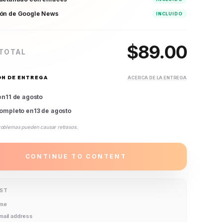
ión de Google News
INCLUIDO
$
89.00
 TOTAL
ÓN DE ENTREGA
ACERCA DE LA ENTREGA
en
11 de agosto
ompleto en
13 de agosto
roblemas pueden causar retrasos.
CONTINUE TO CONTENT
IST
ame
email address
ation package