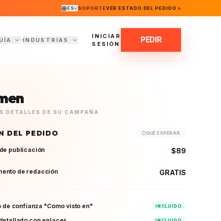
ES
SOPORTE
VER ESTADO DEL PEDIDO >
INICIAR
PEDIR
UÍA
INDUSTRIAS
SESIÓN
men
OS DETALLES DE SU CAMPAÑA
N DEL PEDIDO
QUÉ ESPERAR
de publicación
$89
ento de redacción
GRATIS
vo de confianza "Como visto en"
INCLUIDO
detallado con enlaces
INCLUIDO