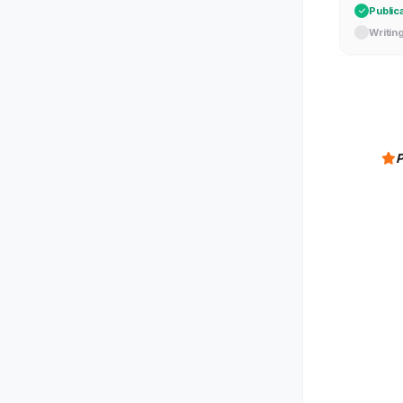
Writin
P