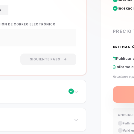
Indexac
A
CIÓN DE CORREO ELECTRÓNICO
PRECIO
ESTIMACI
Publicar 
SIGUIENTE PASO
Informe c
Revisiones o p
CHECKL
Full n
Valid 
Public