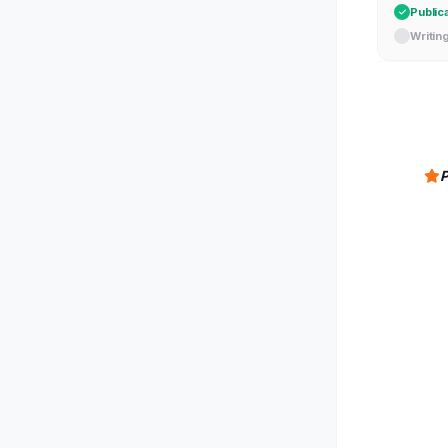
Public
Writin
P