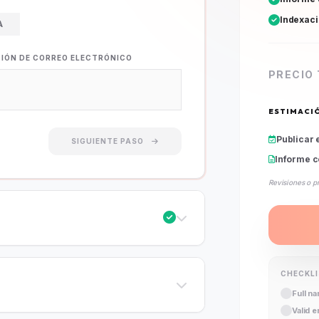
Indexac
A
CIÓN DE CORREO ELECTRÓNICO
PRECIO
ESTIMACI
Publicar 
SIGUIENTE PASO
Informe c
Revisiones o p
CHECKL
Full n
Valid 