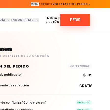
ES
SOPORTE
VER ESTADO DEL PEDIDO >
INICIAR
PEDIR
UÍA
INDUSTRIAS
SESIÓN
men
OS DETALLES DE SU CAMPAÑA
N DEL PEDIDO
QUÉ ESPERAR
de publicación
$599
ento de redacción
GRATIS
vo de confianza "Como visto en"
INCLUIDO
detallado con enlaces
INCLUIDO